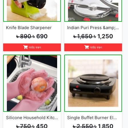
Knife Blade Sharpener
Indian Puri Press &amp; Ruti Maker
৳ 890
৳ 690
৳ 1,650
৳ 1,250
অর্ডার করুন
অর্ডার করুন
Silicone Household Kitchen Washing Glove(2pcs)
Single Buffet Burner Electric Hot Plate
৳ 750
৳ 450
৳ 2,550
৳ 1,850