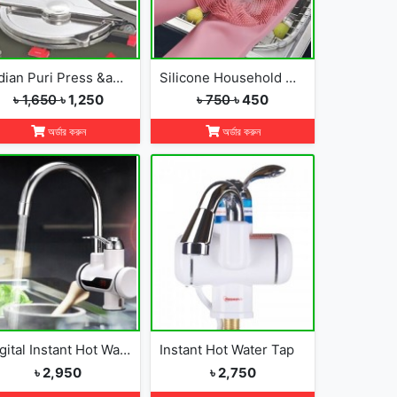
Indian Puri Press &amp; Ruti Maker
Silicone Household Kitchen Washing Glove(2pcs)
৳ 1,650
৳ 1,250
৳ 750
৳ 450
অর্ডার করুন
অর্ডার করুন
Digital Instant Hot Water Tap
Instant Hot Water Tap
৳ 2,950
৳ 2,750