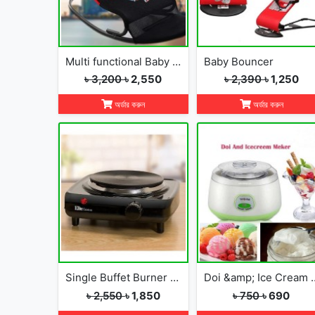
Multi functional Baby Rocking Chair with Adjustable Angle and Safety Belt
Baby Bouncer
৳ 3,200
৳ 2,550
৳ 2,390
৳ 1,250
অর্ডার করুন
অর্ডার করুন
Single Buffet Burner Electric Hot Plate
Doi &amp; Ice
৳ 2,550
৳ 1,850
৳ 750
৳ 690