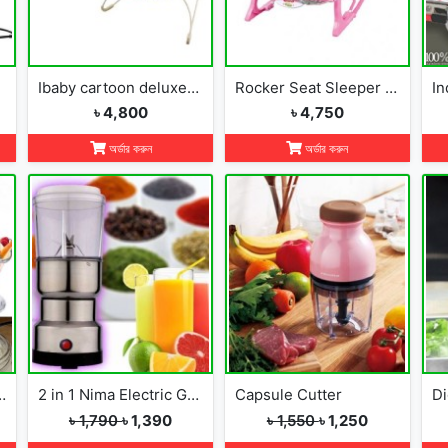
Ibaby cartoon deluxe baby bouncer
Rocker Seat Sleeper Swing Bouncer Toy Chair Baby
৳ 4,800
৳ 4,750
অর্ডার করুন
অর্ডার করুন
 Cream Maker
2 in 1 Nima Electric Grinder &amp; Blender
Capsule Cutter
৳ 1,790
৳ 1,390
৳ 1,550
৳ 1,250