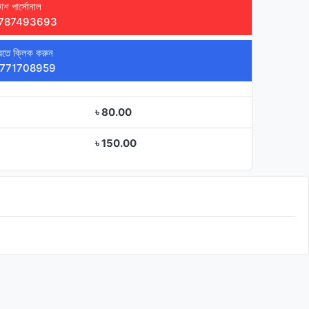
াশ পার্সোনাল
787493693
তে ক্লিক করুন
771708959
৳ 80.00
৳ 150.00