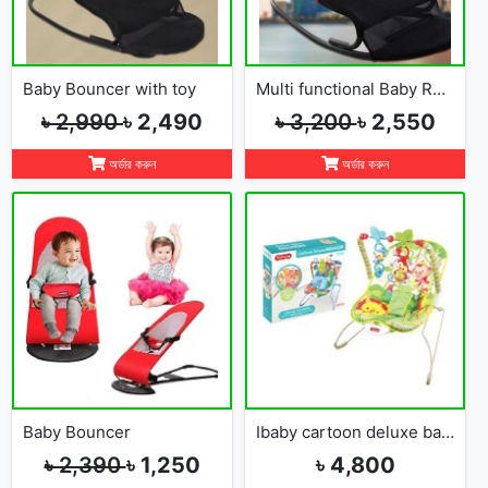
Baby Bouncer with toy
Multi functional Baby Rocking Chair with Adjustable Angle and Safety Belt
৳ 2,990
৳ 2,490
৳ 3,200
৳ 2,550
অর্ডার করুন
অর্ডার করুন
Baby Bouncer
Ibaby cartoon deluxe baby bouncer
৳ 2,390
৳ 1,250
৳ 4,800