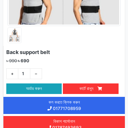
Back support belt
৳ 990
৳ 690
+
−
অর্ডার করুন
কার্টে রাখুন
কল করতে ক্লিক করুন
01771708959
বিকাশ পার্সোনাল
01787493693