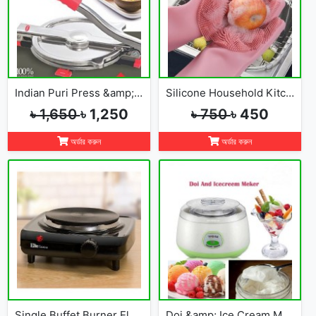
Indian Puri Press &amp; Ruti Maker
Silicone Household Kitchen Washing Glove(2pcs)
৳ 1,650
৳ 1,250
৳ 750
৳ 450
অর্ডার করুন
অর্ডার করুন
Single Buffet Burner Electric Hot Plate
Doi &amp; Ice Cream Maker