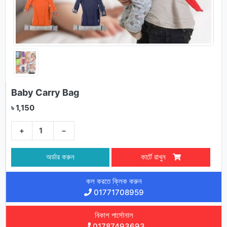
Baby Carry Bag
৳ 1,150
+
−
অর্ডার করুন
কার্টে রাখুন
কল করতে ক্লিক করুন
01771708959
বিকাশ পার্সোনাল
01787493693