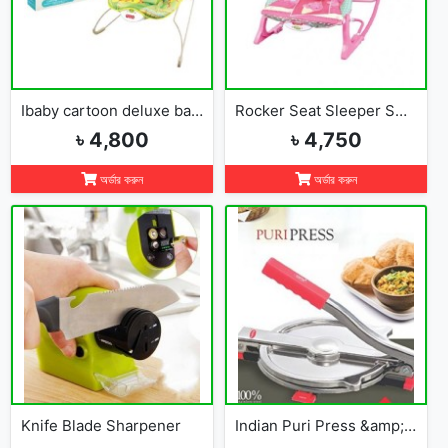
Ibaby cartoon deluxe baby bouncer
Rocker Seat Sleeper Swing Bouncer Toy Chair Baby
৳ 4,800
৳ 4,750
অর্ডার করুন
অর্ডার করুন
Knife Blade Sharpener
Indian Puri Press &amp; Ruti Maker