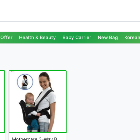
Offer
Health & Beauty
Baby Carrier
New Bag
Korean
Mothercare 3-Way Baby Carrier