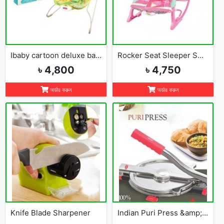
Ibaby cartoon deluxe baby bouncer
Rocker Seat Sleeper Swing Bouncer Toy Chair Baby
৳ 4,800
৳ 4,750
অর্ডার করুন
অর্ডার করুন
Knife Blade Sharpener
Indian Puri Press &amp; Ruti Maker