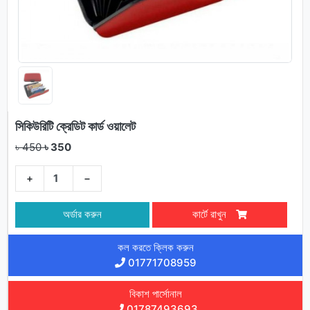
সিকিউরিটি ক্রেডিট কার্ড ওয়ালেট
৳ 450
৳ 350
+
−
অর্ডার করুন
কার্টে রাখুন
কল করতে ক্লিক করুন
01771708959
বিকাশ পার্সোনাল
01787493693