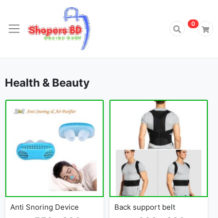
0
0
Health & Beauty
Anti Snoring Device
Back support belt