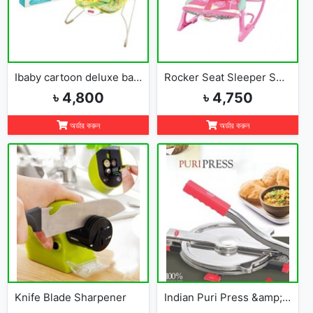
Ibaby cartoon deluxe baby bouncer
Rocker Seat Sleeper Swing Bouncer Toy Chair Baby
৳ 4,800
৳ 4,750
অর্ডার করুন
অর্ডার করুন
Knife Blade Sharpener
Indian Puri Press &amp; Ruti Maker