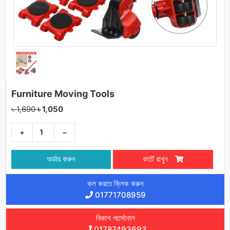
Furniture Moving Tools
৳ 1,690
৳ 1,050
+
−
অর্ডার করুন
কার্টে রাখুন
কল করতে ক্লিক করুন
01771708959
বিকাশ পার্সোনাল
01787493693