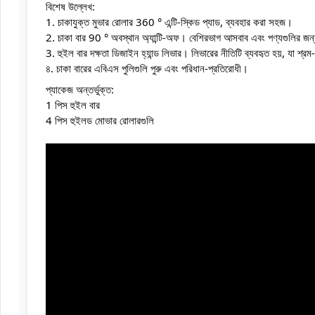
বিশেষ উল্লেখ:
1. চাকাযুক্ত মুভার রোলার 360 ° এন্টি-স্কিড প্যাড, ব্যবহার করা সহজ।
2. চাকা বার 90 ° অবস্থান অ্যান্টি-অফ। বেশিরভাগ আসবাব এবং পণ্যগুলির জন
3. হুইল বার দক্ষতা ডিজাইন হ্যান্ড লিভার। লিভারের নীতিটি ব্যবহৃত হয়, যা শ্রম
৪. চাকা বারের এবিএস পুলিগুলি পুরু এবং পরিধান-প্রতিরোধী।
প্যাকেজ অন্তর্ভুক্ত:
1 পিস হুইল বার
4 পিস হুইলড মোভার রোলারগুলি