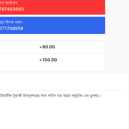
াশ পার্সোনাল
787493693
তে ক্লিক করুন
771708959
৳ 80.00
৳ 150.00
র, অটোমেটিক টুথপেষ্ট ডিসপেন্সারের ফলে লাইফ হবে আরো আধুনিক এবং ছন্দময়।