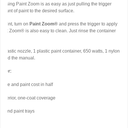
 Using Paint Zoom is as easy as just pulling the trigger
mount of paint to the desired surface.
h paint, turn on
Paint Zoom®
and press the trigger to apply
 Paint Zoom® is also easy to clean. Just rinse the container
1 plastic nozzle, 1 plastic paint container, 650 watts, 1 nylon
wnload the manual.
rayer:
time and paint cost in half
superior, one-coat coverage
es and paint trays