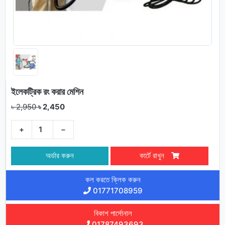
ইলেকট্রিক রং করার মেশিন
৳ 2,950
৳ 2,450
+
−
অর্ডার করুন
কার্টে রাখুন
কল করতে ক্লিক করুন
01771708959
বিকাশ পার্সোনাল
01787493693