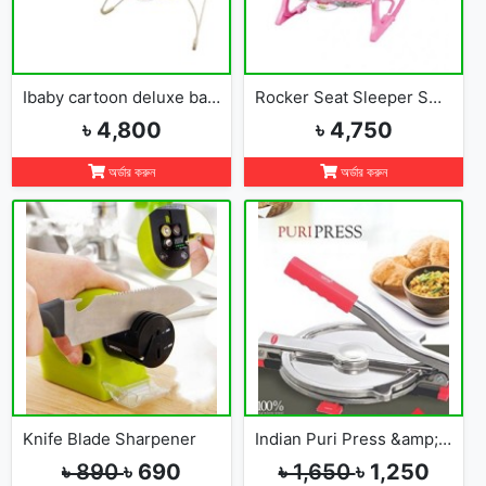
Ibaby cartoon deluxe baby bouncer
Rocker Seat Sleeper Swing Bouncer Toy Chair Baby
৳ 4,800
৳ 4,750
অর্ডার করুন
অর্ডার করুন
Knife Blade Sharpener
Indian Puri Press &amp; Ruti Maker
৳ 890
৳ 690
৳ 1,650
৳ 1,250